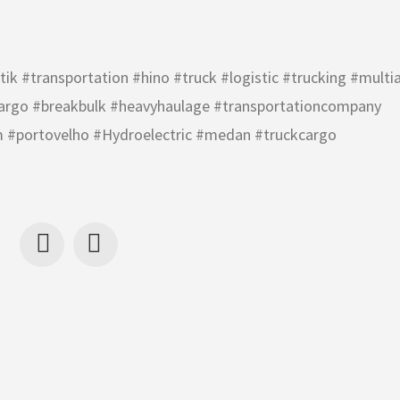
ik #transportation #hino #truck #logistic #trucking #multia
cargo #breakbulk #heavyhaulage #transportationcompany
#portovelho #Hydroelectric #medan #truckcargo