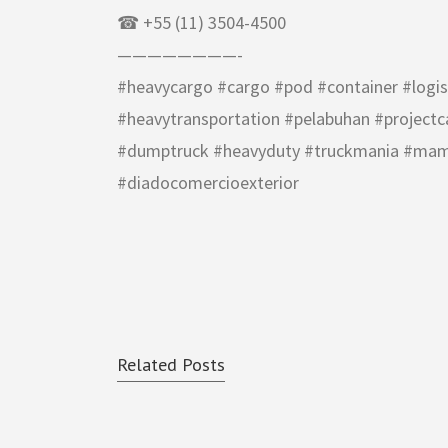
☎ +55 (11) 3504-4500
————————-
#heavycargo #cargo #pod #container #logist
#heavytransportation #pelabuhan #project
#dumptruck #heavyduty #truckmania #mam 
#diadocomercioexterior
Related Posts