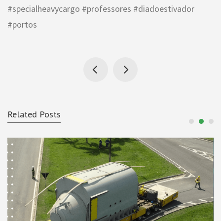
#specialheavycargo #professores #diadoestivador
#portos
Related Posts