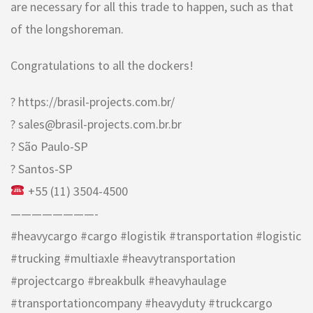
are necessary for all this trade to happen, such as that
of the longshoreman.
Congratulations to all the dockers!
? https://brasil-projects.com.br/
? sales@brasil-projects.com.br.br
? São Paulo-SP
? Santos-SP
+55 (11) 3504-4500
————————-
#heavycargo #cargo #logistik #transportation #logistic
#trucking #multiaxle #heavytransportation
#projectcargo #breakbulk #heavyhaulage
#transportationcompany #heavyduty #truckcargo