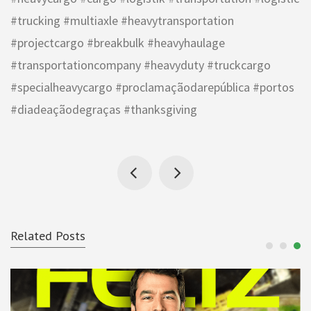
#trucking #multiaxle #heavytransportation
#projectcargo #breakbulk #heavyhaulage
#transportationcompany #heavyduty #truckcargo
#specialheavycargo #proclamaçãodarepública #portos
#diadeaçãodegraças #thanksgiving
Related Posts