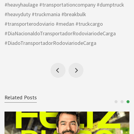
#heavyhaulage #transportationcompany #dumptruck
#heavyduty #truckmania #breakbulk
#transporterodoviario #medan #truckcargo
#DiaNacionaldoTransportadorRodoviariodeCarga
#DiadoTransportadorRodoviariodeCarga
Related Posts