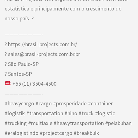
estatística e principalmente com o crescimento do
nosso país. ?
————————-
? https://brasil-projects.com.br/
? sales@brasil-projects.com.br.br
? São Paulo-SP
? Santos-SP
+55 (11) 3504-4500
————————-
#heavycargo #cargo #prosperidade #container
#logistik #transportation #hino #truck #logistic
#trucking #multiaxle #heavytransportation #pelabuhan
#eralogistindo #projectcargo #breakbulk