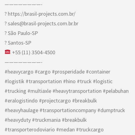
————————-
? https://brasil-projects.com.br/
? sales@brasil-projects.com.br.br
? São Paulo-SP
? Santos-SP
+55 (11) 3504-4500
————————-
#heavycargo #cargo #prosperidade #container
#logistik #transportation #hino #truck #logistic
#trucking #multiaxle #heavytransportation #pelabuhan
#eralogistindo #projectcargo #breakbulk
#heavyhaulage #transportationcompany #dumptruck
#heavyduty #truckmania #breakbulk
#transporterodoviario #medan #truckcargo